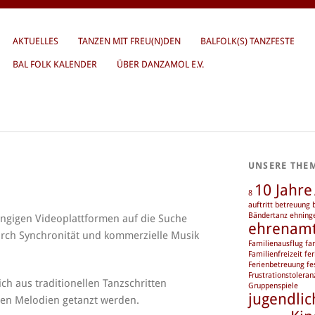
AKTUELLES
TANZEN MIT FREU(N)DEN
BALFOLK(S) TANZFESTE
BAL FOLK KALENDER
ÜBER DANZAMOL E.V.
UNSERE THE
10 Jahre
8
auftritt
betreuung
Bändertanz
ehning
ängigen Videoplattformen auf die Suche
ehrenam
urch Synchronität und kommerzielle Musik
Familienausflug
fa
Familienfreizeit
fer
Ferienbetreuung
fe
Frustrationstoleran
ch aus traditionellen Tanzschritten
Gruppenspiele
jugendlic
ten Melodien getanzt werden.