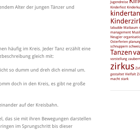
Kin
Jugendreise
mendem Alter der jungen Tänzer und
Kinderfest
Kinderku
kinderta
Kinderzir
labudde
Maibaum s
management
Musi
Neugier
organisati
Osterferien
planun
schnuppern
schwei
en häufig im Kreis. Jeder Tanz erzählt eine
Tanzen
va
nzbeschreibung gleich mit:
vorstellung
zauber
zirkus
Zir
h nicht so dumm und dreh dich einmal um.
gestaltet Vielfalt
Zi
macht stark
omm doch in den Kreis, es gibt ne große
reinander auf der Kreisbahn.
el, das sie mit ihren Bewegungen darstellen
ingen im Sprungschritt bis dieser