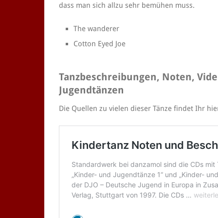
dass man sich allzu sehr bemühen muss.
The wanderer
Cotton Eyed Joe
Tanzbeschreibungen, Noten, Vide
Jugendtänzen
Die Quellen zu vielen dieser Tänze findet Ihr hie