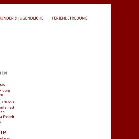
KINDER & JUGENDLICHE
FERIENBETREUUNG
MEN
Alb
bildung
en
t
Erlebnis
milienfest
ien
st
Freizeit
z
he