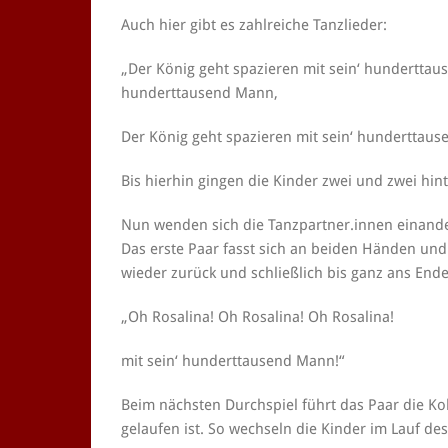
Auch hier gibt es zahlreiche Tanzlieder:
„Der König geht spazieren mit sein‘ hundertt
hunderttausend Mann,
Der König geht spazieren mit sein‘ hunderttau
Bis hierhin gingen die Kinder zwei und zwei hin
Nun wenden sich die Tanzpartner.innen einander
Das erste Paar fasst sich an beiden Händen und
wieder zurück und schließlich bis ganz ans Ende,
„Oh Rosalina! Oh Rosalina! Oh Rosalina!
mit sein‘ hunderttausend Mann!“
Beim nächsten Durchspiel führt das Paar die Kol
gelaufen ist. So wechseln die Kinder im Lauf des