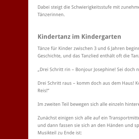
Dabei steigt die Schwierigkeitsstufe mit zuneh
Tänzerinnen.
Kindertanz im Kindergarten
Tänze für Kinder zwischen 3 und 6 Jahren beginn
Geschichte, und das Tanzlied enthält oft die Ta
„Drei Schritt rin – Bonjour Josephine! Sei doc
Drei Schritt raus – komm doch aus dem Haus! K
Reis!“
Im zweiten Teil bewegen sich alle einzeln hinte
Zunächst einigen sich alle auf ein Transportmitt
und dann fassen sie sich an den Händen und spr
Musikteil zu Ende ist: