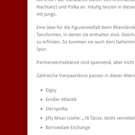
Nachtanz) und Polka an. Häufig tanzen in dies
mit Jungs.
Eine Idee für die Figurenvielfalt beim Rheinländ
Tanzformen, in denen sie enthalten sind. Gleich
zu erfinden. So kommen sie auch dem Geheimni
Spur.
Partnerwechseltänze sind spannend, aber nicht b
Zahlreiche Vierpaartänze passen in dieser Alters
Gigsy
Großer Atlantik
Sternpolka
Jiffy Mixer (siehe: „18 Tänze, leicht vermittel
Borrowdale Exchange