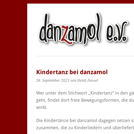
Kindertanz bei danzamol
28. September 2023
von Heidi Pussel
Wer unter dem Stichwort „Kindertanz“ in den g
geht, findet dort freie Bewegungsformen, die d
wirkt.
Die Kindertänze bei danzamol dagegen setzen si
zusammen, die zu Kinderliedern und überliefer