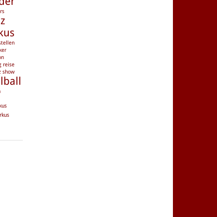
der
rs
nz
kus
tellen
ker
on
g
reise
z
show
lball
n
kus
rkus