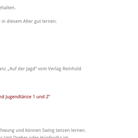
ehalten.
in diesem Alter gut lernen.
tanz „Auf der Jagd“ vom Verlag Reinhold
nd Jugendtänze 1 und 2“
Schwung und können Swing tanzen lernen.
er (mit Dreher oder Hüpfpolka im