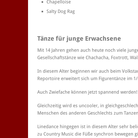
Chapelloise
Salty Dog Rag
Tänze für junge Erwachsene
Mit 14 Jahren gehen auch heute noch viele jun
Gesellschaftstänze wie Chachacha, Foxtrott, Wal
In diesem Alter beginnen wir auch beim Volksta
Reportoire erweitert sich um Figurentänze im 1
Auch Zwiefache können jetzt spannend werden!
Gleichzeitig wird es uncooler, in gleichgeschlec
Menschen des anderen Geschlechts zum Tanzen
Linedance hingegen ist in diesem Alter sehr be
zu Country Music die Füße synchron bewegen g