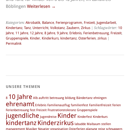
Böblingen
Weiterlesen
→
Kategorien:
Akrobatik
,
Balance
,
Ferienprogramm
,
Freizeit
,
Jugendarbeit
,
Kindertanz
,
Tanz
,
Unterricht
,
Volkstanz
,
Zaubern
,
Zirkus
| Schlagwörter:
10
Jahre
,
11 Jahre
,
12 Jahre
,
8 Jahre
,
9 Jahre
,
Erlebnis
,
Ferienbetreuung
,
Freizeit
,
Gruppenspiele
,
Kinder
,
Kinderkurs
,
kindertanz
,
Osterferien
,
zirkus
|
Permalink
UNSERE THEMEN
10 Jahre
8
Alb
auftritt
betreuung
bildung
Bändertanz
ehningen
ehrenamt
Erlebnis
Familienausflug
familienfest
Familienfreizeit
ferien
Ferienbetreuung
fest
Freizeit
Frustrationstoleranz
Gruppenspiele
jugendliche
Kinder
Jugendreise
Kinderfest
Kinderkurs
kindertanz
Kinderzirkus
labudde
Maibaum stellen
management
Musiker
Neugier
organisation
Osterferien
planung
reise
schnuppern