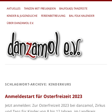
AKTUELLES
TANZEN MIT FREU(N)DEN
BALFOLK(S) TANZFESTE
KINDER & JUGENDLICHE
FERIENBETREUUNG
BAL FOLK KALENDER
ÜBER DANZAMOL E.V.
SCHLAGWORT-ARCHIVE:
KINDERKURS
Anmeldestart für Osterfreizeit 2023
Jetzt anmelden: Zur Osterfreizeit 2023 bei danzamol, Zirkus
und Tanz für Kinder von 8 bis 12 Jahren, im Landkreis