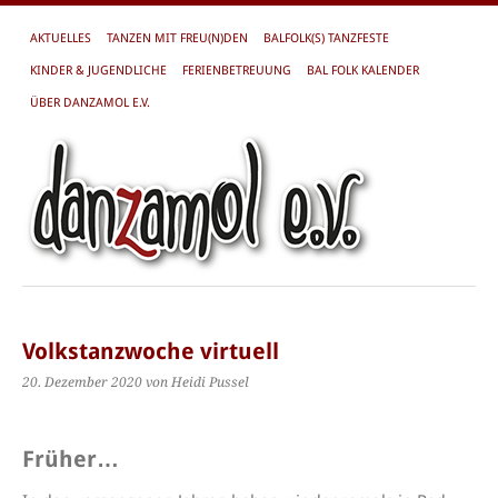
AKTUELLES
TANZEN MIT FREU(N)DEN
BALFOLK(S) TANZFESTE
KINDER & JUGENDLICHE
FERIENBETREUUNG
BAL FOLK KALENDER
ÜBER DANZAMOL E.V.
Volkstanzwoche virtuell
20. Dezember 2020
von Heidi Pussel
Früher…