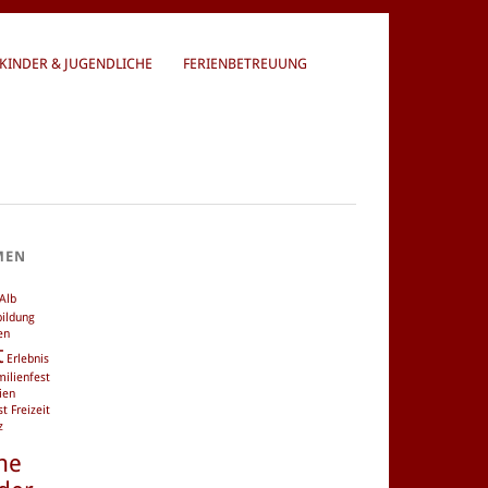
KINDER & JUGENDLICHE
FERIENBETREUUNG
MEN
Alb
bildung
en
t
Erlebnis
milienfest
ien
st
Freizeit
z
he