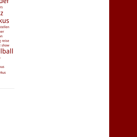
der
rs
nz
kus
tellen
ker
on
g
reise
z
show
lball
n
kus
rkus