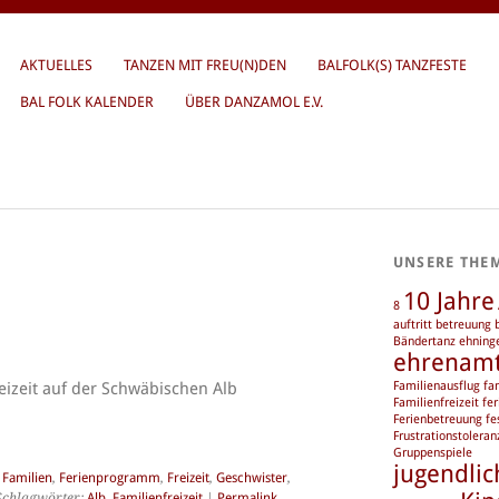
AKTUELLES
TANZEN MIT FREU(N)DEN
BALFOLK(S) TANZFESTE
BAL FOLK KALENDER
ÜBER DANZAMOL E.V.
UNSERE THE
10 Jahre
8
auftritt
betreuung
Bändertanz
ehning
ehrenam
eizeit auf der Schwäbischen Alb
Familienausflug
fa
Familienfreizeit
fer
Ferienbetreuung
fe
Frustrationstoleran
Gruppenspiele
jugendlic
,
Familien
,
Ferienprogramm
,
Freizeit
,
Geschwister
,
Schlagwörter:
Alb
,
Familienfreizeit
|
Permalink