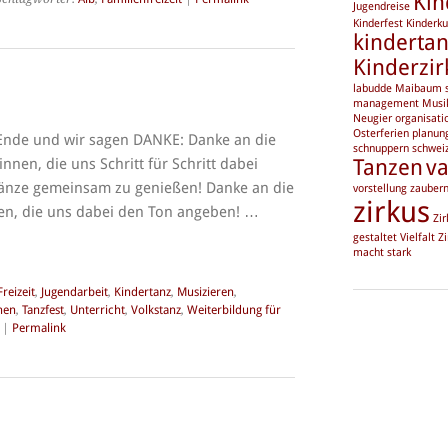
Kin
Jugendreise
Kinderfest
Kinderku
kinderta
Kinderzir
labudde
Maibaum s
management
Musi
Neugier
organisati
Osterferien
planun
 Ende und wir sagen DANKE: Danke an die
schnuppern
schwei
innen, die uns Schritt für Schritt dabei
Tanzen
va
 Tänze gemeinsam zu genießen! Danke an die
vorstellung
zauber
zirkus
en, die uns dabei den Ton angeben! …
Zir
gestaltet Vielfalt
Zi
macht stark
Freizeit
,
Jugendarbeit
,
Kindertanz
,
Musizieren
,
nen
,
Tanzfest
,
Unterricht
,
Volkstanz
,
Weiterbildung für
|
Permalink