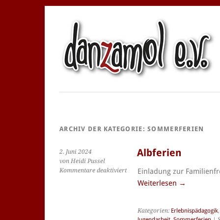
ARCHIV DER KATEGORIE:
SOMMERFERIEN
Albferien
2. Juni 2024
von Heidi Pussel
für
Kommentare deaktiviert
Einladung zur Familienfr
Albferien
Weiterlesen
→
Kategorien:
Erlebnispädagogik
Jugendarbeit
,
Sommerferien
| 